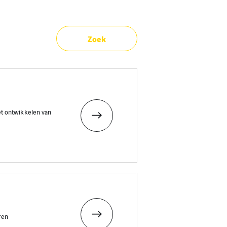
Zoek
t ontwikkelen van
ren