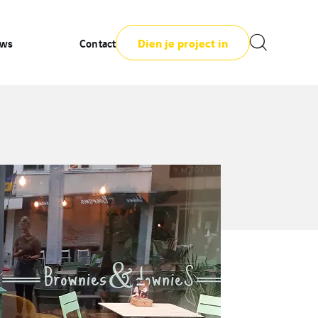
Dien je project in
uws
Contact