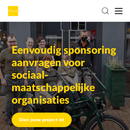
Eenvoudig sponsoring
aanvragen voor
sociaal-
maatschappelijke
organisaties
Dien jouw project in!