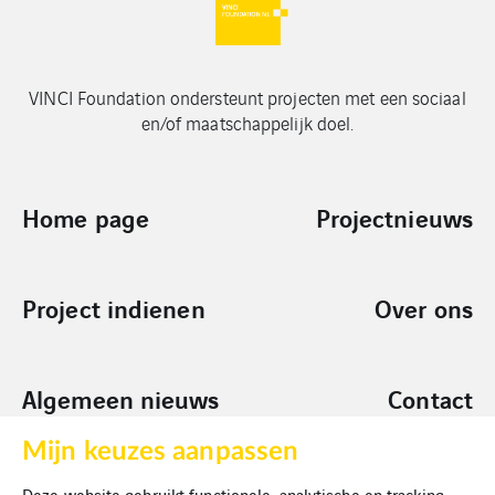
VINCI Foundation ondersteunt projecten met een sociaal
en/of maatschappelijk doel.
Home page
Projectnieuws
Project indienen
Over ons
Algemeen nieuws
Contact
Mijn keuzes aanpassen
Sponsoring
Deze website gebruikt functionele, analytische en tracking