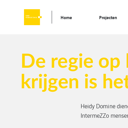
Home
Projecten
De regie op 
krijgen is he
Heidy Domine dien
IntermeZZo mensen 