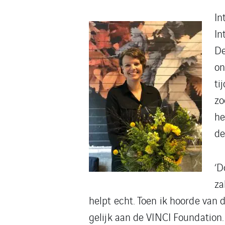
In
In
De
on
ti
zo
he
de
‘D
za
helpt echt. Toen ik hoorde van
gelijk aan de VINCI Foundation.