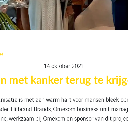
el
14 oktober 2021
n met kanker terug te krijg
nisatie is met een warm hart voor mensen bleek op
nder. Hilbrand Brands, Omexom business unit manage
ne, werkzaam bij Omexom en sponsor van dit project