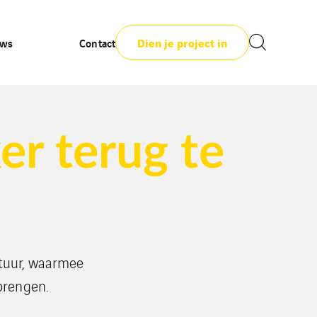
Dien je project in
uws
Contact
er terug te
tuur, waarmee
brengen.