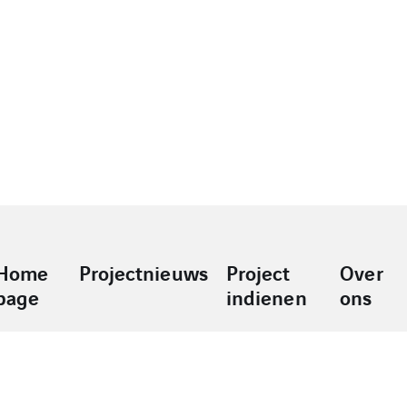
Home
Projectnieuws
Project
Over
page
indienen
ons