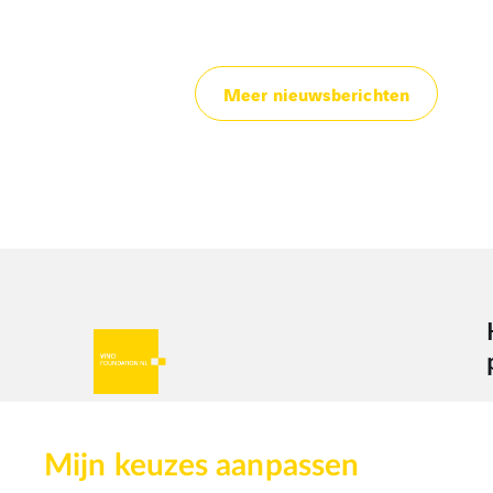
Meer nieuwsberichten
VINCI Foundation ondersteunt
projecten met een sociaal en/of
Mijn keuzes aanpassen
maatschappelijk doel.