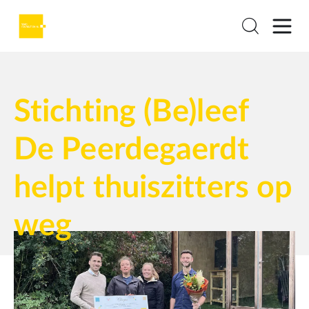
Stichting (Be)leef
De Peerdegaerdt
helpt thuiszitters op
weg